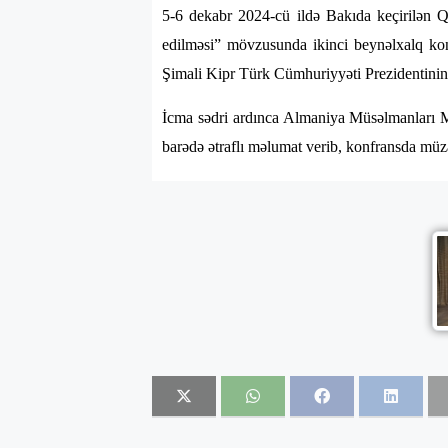
5-6 dekabr 2024-cü ildə Bakıda keçirilən Q
edilməsi” mövzusunda ikinci beynəlxalq konf
Şimali Kipr Türk Cümhuriyyəti Prezidentinin 
İcma sədri ardınca Almaniya Müsəlmanları Mə
barədə ətraflı məlumat verib, konfransda müz