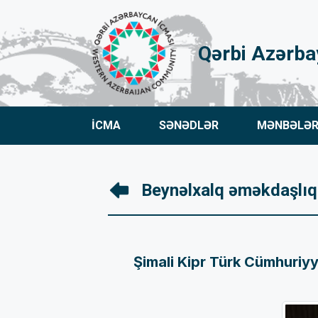
Qərbi Azərba
İCMA
SƏNƏDLƏR
MƏNBƏLƏ
Beynəlxalq əməkdaşlıq
Şimali Kipr Türk Cümhuriyy