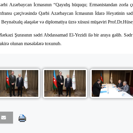
ərbi Azərbaycan İcmasının “Qayıdış hüququ; Ermənistandan zorla çıx
ransı çərçivəsində Qərbi Azərbaycan İcmasının İdarə Heyətinin sədri
Beynəlxalq əlaqələr və diplomatiya üzrə xüsusi müşaviri Prof.Dr.Hüseyin
rkəzi Şurasının sədri Abdassamad El-Yezidi ilə bir araya gəlib. Sədr
akirə olunan məsələlərə toxunub.