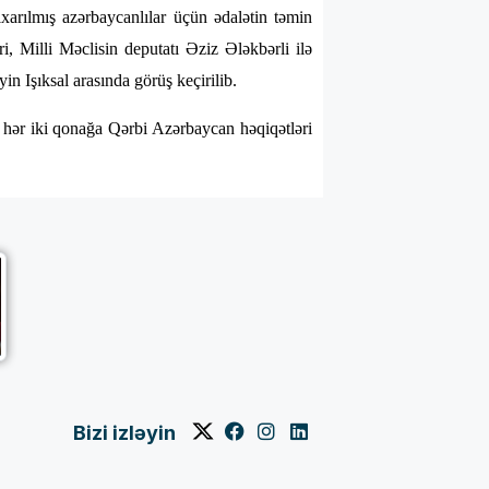
arılmış azərbaycanlılar üçün ədalətin təmin
, Milli Məclisin deputatı Əziz Ələkbərli ilə
 Işıksal arasında görüş keçirilib.
 hər iki qonağa Qərbi Azərbaycan həqiqətləri
Bizi izləyin