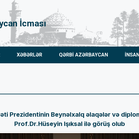
ycan İcması
R
XƏBƏRLƏR
QƏRBİ AZƏRBAYCAN
İNSA
əti Prezidentinin Beynəlxalq əlaqələr və diplo
Prof.Dr.Hüseyin Işıksal ilə görüş olub