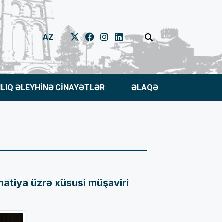
AZ
NLIQ ƏLEYHİNƏ CİNAYƏTLƏR
ƏLAQƏ
matiya üzrə xüsusi müşaviri