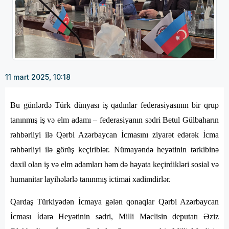
11 mart 2025, 10:18
Bu günlərdə Türk dünyası iş qadınlar federasiyasının bir qrup
tanınmış iş və elm adamı – federasiyanın sədri Betul Gülbaharın
rəhbərliyi ilə Qərbi Azərbaycan İcmasını ziyarət edərək İcma
rəhbərliyi ilə görüş keçiriblər. Nümayəndə heyətinin tərkibinə
daxil olan iş və elm adamları həm də həyata keçirdikləri sosial və
humanitar layihələrlə tanınmış ictimai xadimdirlər.
Qardaş Türkiyədən İcmaya gələn qonaqlar Qərbi Azərbaycan
İcması İdarə Heyətinin sədri, Milli Məclisin deputatı Əziz