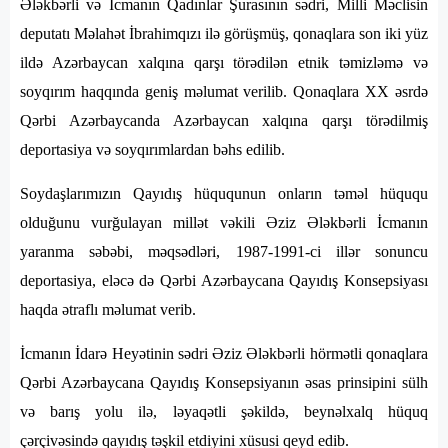
Ələkbərli və İcmanın Qadınlar Şurasının sədri, Milli Məclisin
deputatı Məlahət İbrahimqızı ilə görüşmüş, qonaqlara son iki yüz
ildə Azərbaycan xalqına qarşı törədilən etnik təmizləmə və
soyqırım haqqında geniş məlumat verilib. Qonaqlara XX əsrdə
Qərbi Azərbaycanda Azərbaycan xalqına qarşı törədilmiş
deportasiya və soyqırımlardan bəhs edilib.
Soydaşlarımızın Qayıdış hüququnun onların təməl hüququ
olduğunu vurğulayan millət vəkili Əziz Ələkbərli İcmanın
yaranma səbəbi, məqsədləri, 1987-1991-ci illər sonuncu
deportasiya, eləcə də Qərbi Azərbaycana Qayıdış Konsepsiyası
haqda ətraflı məlumat verib.
İcmanın İdarə Heyətinin sədri Əziz Ələkbərli hörmətli qonaqlara
Qərbi Azərbaycana Qayıdış Konsepsiyanın əsas prinsipini sülh
və barış yolu ilə, ləyaqətli şəkildə, beynəlxalq hüquq
çərçivəsində qayıdış təşkil etdiyini xüsusi qeyd edib.