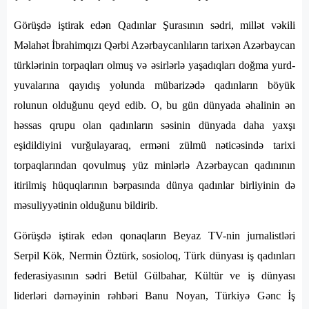
Görüşdə iştirak edən Qadınlar Şurasının sədri, millət vəkili
Məlahət İbrahimqızı Qərbi Azərbaycanlıların tarixən Azərbaycan
türklərinin torpaqları olmuş və əsirlərlə yaşadıqları doğma yurd-
yuvalarına qayıdış yolunda mübarizədə qadınların böyük
rolunun olduğunu qeyd edib. O, bu gün dünyada əhalinin ən
həssas qrupu olan qadınların səsinin dünyada daha yaxşı
eşidildiyini vurğulayaraq, erməni zülmü nəticəsində tarixi
torpaqlarından qovulmuş yüz minlərlə Azərbaycan qadınının
itirilmiş hüquqlarının bərpasında dünya qadınlar birliyinin də
məsuliyyətinin olduğunu bildirib.
Görüşdə iştirak edən qonaqların Beyaz TV-nin jurnalistləri
Serpil Kök, ⁠Nermin Öztürk, sosioloq, Türk dünyası iş qadınları
federasiyasının sədri ⁠Betül Gülbahar, Kültür ve iş dünyası
liderləri dərnəyinin rəhbəri ⁠Banu Noyan, Türkiyə Gənc İş