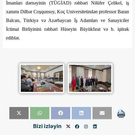
İnsanları dərnəyinin (TÜGİAD) rəhbəri Nilüfer Çelikel, iş
xanımı ⁠Dilbər Coşqunsoy, Koç Universitetindən professor Baran
Balcan, Türkiyə və Azərbaycan İş Adamları ve Sanayiciler
İctimai Birliyinini rəhbəri⁠ Hüseyin Büyükfırat və b. iştirak
ediblər.
Bizi izləyin