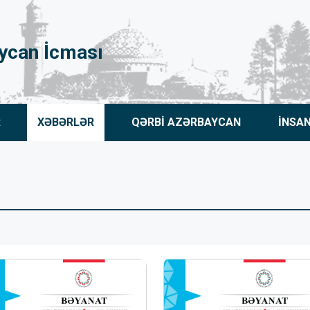
ycan İcması
R
XƏBƏRLƏR
QƏRBİ AZƏRBAYCAN
İNSA