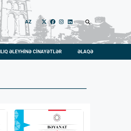
AZ
NLIQ ƏLEYHİNƏ CİNAYƏTLƏR
ƏLAQƏ