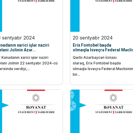
3 sentyabr 2024
20 sentyabr 2024
nadanın xarici işlər naziri
Erix Fontobel başda
lani Jolinin Azər...
olmaqla İsveçrə Federal Məclis
z Kanadanın xarici işlər naziri
Qərbi Azərbaycan İcması
lani Jolinin 22 sentyabr 2024-cü
olaraq, Erix Fontobel başda
tarixində verdiyi,...
olmaqla İsveçrə Federal Məclisini
bir...