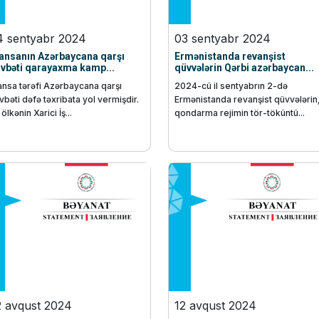
4 sentyabr 2024
03 sentyabr 2024
ansanın Azərbaycana qarşı
Ermənistanda revanşist
vbəti qarayaxma kamp...
qüvvələrin Qərbi azərbaycan...
ansa tərəfi Azərbaycana qarşı
2024-cü il sentyabrın 2-də
vbəti dəfə təxribata yol vermişdir.
Ermənistanda revanşist qüvvələrin
ölkənin Xarici İş...
qondarma rejimin tör-töküntü...
2 avqust 2024
12 avqust 2024