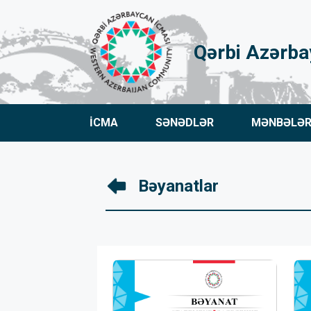
Qərbi Azərba
İCMA
SƏNƏDLƏR
MƏNBƏLƏ
Bəyanatlar