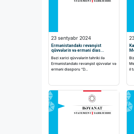
23 sentyabr 2024
2
Ermənistandakı revanşist
Ka
qüvvələrin və erməni dias...
Me
Bəzi xarici qüvvələrin təhriki ilə
Bi
Ermənistandakı revanşist qüvvələr və
Me
erməni diasporu “D...
il 