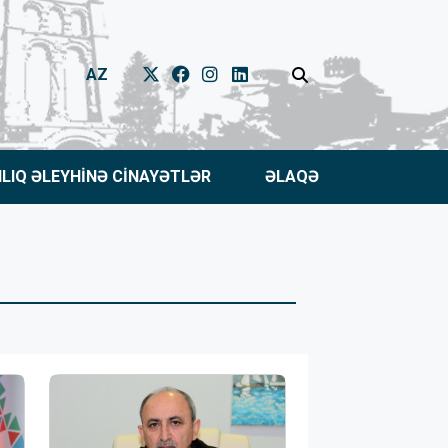
AZ
NLIQ ƏLEYHİNƏ CİNAYƏTLƏR
ƏLAQƏ