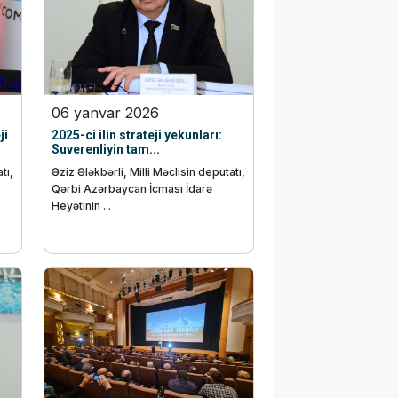
06 yanvar 2026
ji
2025-ci ilin strateji yekunları:
Suverenliyin tam...
tı,
Əziz Ələkbərli, Milli Məclisin deputatı,
Qərbi Azərbaycan İcması İdarə
Heyətinin ...