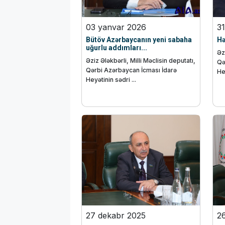
03 yanvar 2026
3
Bütöv Azərbaycanın yeni sabaha
Hə
uğurlu addımları...
Əz
Əziz Ələkbərli, Milli Məclisin deputatı,
Qə
Qərbi Azərbaycan İcması İdarə
Hey
Heyətinin sədri ...
27 dekabr 2025
2