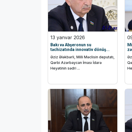
13 yanvar 2026
0
Bakı və Abşeronun su
Mi
təchizatında innovativ dönüş...
zə
Əziz Ələkbərli, Milli Məclisin deputatı,
Əz
Qərbi Azərbaycan İması İdarə
Qə
Heyətinin sədri ...
Hey