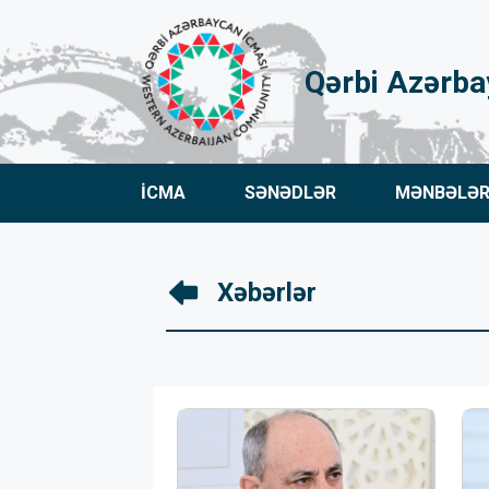
Qərbi Azərba
İCMA
SƏNƏDLƏR
MƏNBƏLƏ
Xəbərlər