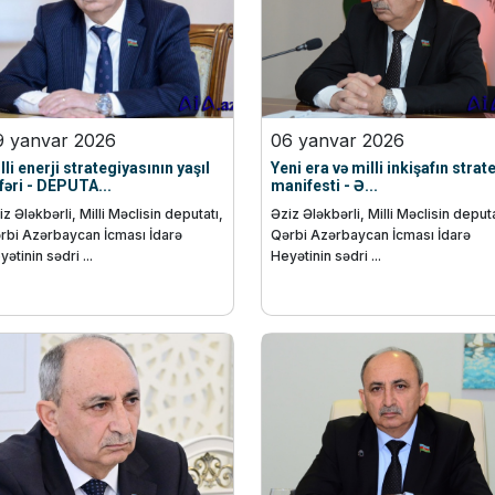
9 yanvar 2026
06 yanvar 2026
lli enerji strategiyasının yaşıl
Yeni era və milli inkişafın strate
fəri - DEPUTA...
manifesti - Ə...
iz Ələkbərli, Milli Məclisin deputatı,
Əziz Ələkbərli, Milli Məclisin deputa
rbi Azərbaycan İcması İdarə
Qərbi Azərbaycan İcması İdarə
ətinin sədri ...
Heyətinin sədri ...