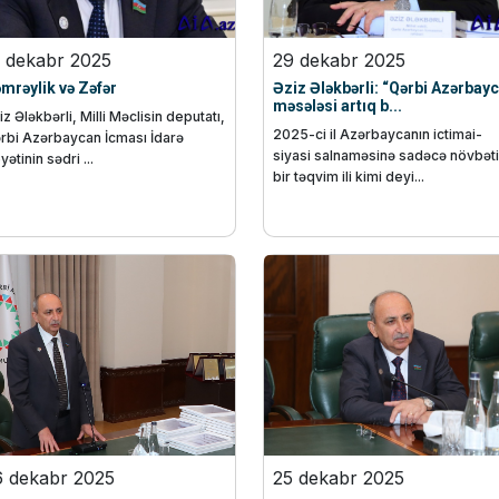
1 dekabr 2025
29 dekabr 2025
mrəylik və Zəfər
Əziz Ələkbərli: “Qərbi Azərbay
məsələsi artıq b...
iz Ələkbərli, Milli Məclisin deputatı,
2025-ci il Azərbaycanın ictimai-
rbi Azərbaycan İcması İdarə
siyasi salnaməsinə sadəcə növbəti
ətinin sədri ...
bir təqvim ili kimi deyi...
6 dekabr 2025
25 dekabr 2025