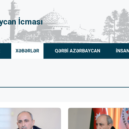
ycan İcması
R
XƏBƏRLƏR
QƏRBİ AZƏRBAYCAN
İNSA