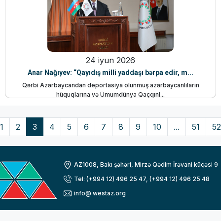
24 iyun 2026
Anar Nağıyev: “Qayıdış milli yaddaşı bərpa edir, m...
Qərbi Azərbaycandan deportasiya olunmuş azərbaycanlıların
hüquqlarına və Ümumdünya Qaçqınl...
1
2
3
4
5
6
7
8
9
10
...
51
52
AZ1008, Bakı şəhəri, Mirzə Qədim İrəvani küçəsi 9
Tel: (+994 12) 496 25 47, (+994 12) 496 25 48
info@ westaz.org