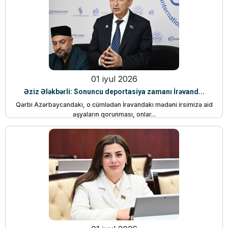
01 iyul 2026
Əziz Ələkbərli: Sonuncu deportasiya zamanı İrəvand...
Qərbi Azərbaycandakı, o cümlədən İrəvandakı mədəni irsimizə aid
əşyaların qorunması, onlar...