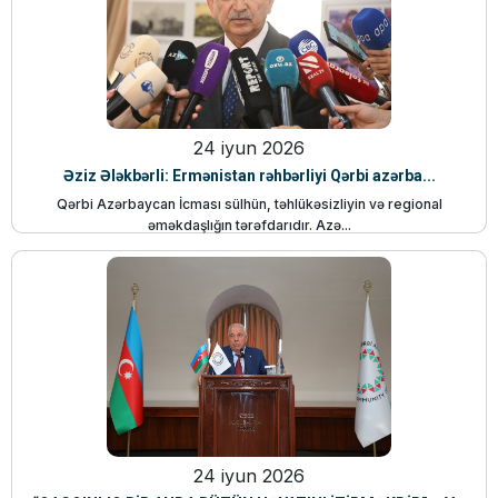
24 iyun 2026
Əziz Ələkbərli: Ermənistan rəhbərliyi Qərbi azərba...
Qərbi Azərbaycan İcması sülhün, təhlükəsizliyin və regional
əməkdaşlığın tərəfdarıdır. Azə...
24 iyun 2026