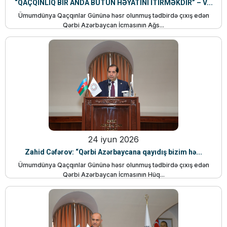
“QAÇQINLIQ BİR ANDA BÜTÜN HƏYATINI İTİRMƏKDİR” – V...
Ümumdünya Qaçqınlar Gününə həsr olunmuş tədbirdə çıxış edən
Qərbi Azərbaycan İcmasının Ağs...
24 iyun 2026
Zahid Cəfərov: “Qərbi Azərbaycana qayıdış bizim hə...
Ümumdünya Qaçqınlar Gününə həsr olunmuş tədbirdə çıxış edən
Qərbi Azərbaycan İcmasının Hüq...