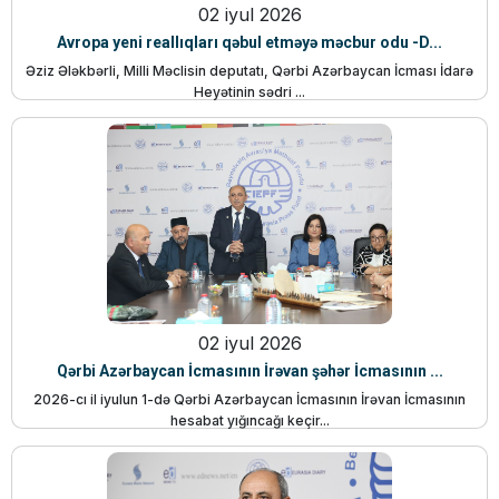
02 iyul 2026
Avropa yeni reallıqları qəbul etməyə məcbur odu -D...
Əziz Ələkbərli, Milli Məclisin deputatı, Qərbi Azərbaycan İcması İdarə
Heyətinin sədri ...
02 iyul 2026
Qərbi Azərbaycan İcmasının İrəvan şəhər İcmasının ...
2026-cı il iyulun 1-də Qərbi Azərbaycan İcmasının İrəvan İcmasının
hesabat yığıncağı keçir...