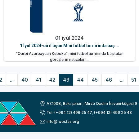
01 iyul 2024
1 İyul 2024-cü il üçün Mini futbol turnirində baş ...
“Qərbi Azərbaycan Kuboku” mini futbol turnirində baş tutan
görüşlərin nəticələri....
2
...
40
41
42
43
44
45
46
...
51
AZ1008, Bakı şəhəri, Mirzə Qədim İrəvani küçəsi 9
Tel: (+994 12) 496 25 47, (+994 12) 496 25 48
info@ westaz.org