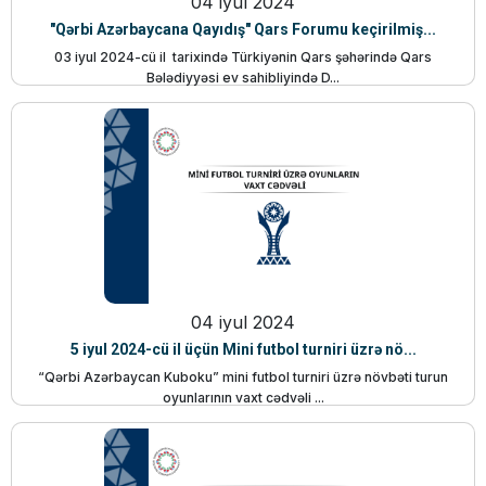
04 iyul 2024
"Qərbi Azərbaycana Qayıdış" Qars Forumu keçirilmiş...
03 iyul 2024-cü il tarixində Türkiyənin Qars şəhərində Qars
Bələdiyyəsi ev sahibliyində D...
04 iyul 2024
5 iyul 2024-cü il üçün Mini futbol turniri üzrə nö...
“Qərbi Azərbaycan Kuboku” mini futbol turniri üzrə növbəti turun
oyunlarının vaxt cədvəli ...